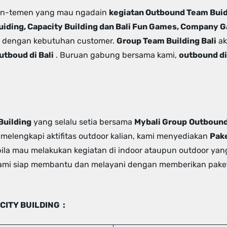
men-temen yang mau ngadain
kegiatan Outbound Team Buidi
uiding, Capacity Building dan Bali Fun Games, Company 
i dengan kebutuhan customer.
Group Team Building Bali
ak
utboud di Bali
. Buruan gabung bersama kami,
outbound di
Building
yang selalu setia bersama
Mybali Group
Outboun
 melengkapi aktifitas outdoor kalian, kami menyediakan
Pak
la mau melakukan kegiatan di indoor ataupun outdoor yan
, kami siap membantu dan melayani dengan memberikan pak
CITY BUILDING :