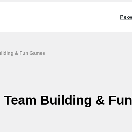
Pake
ilding & Fun Games
 Team Building & Fu