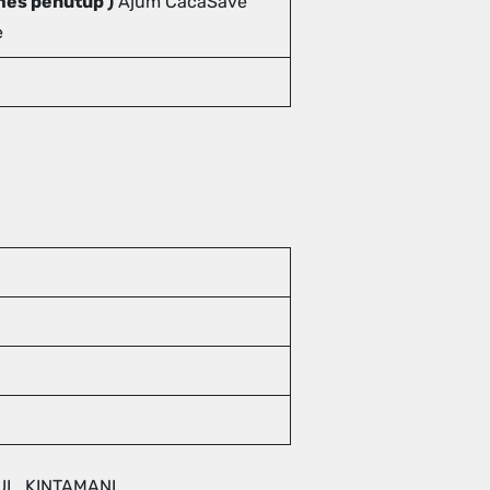
ames penutup )
Ajum CacaSave
e
L, KINTAMANI.