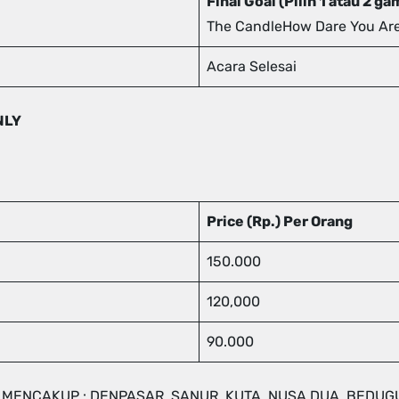
Final Goal (Pilih 1 atau 2 g
The CandleHow Dare You Ar
Acara Selesai
ONLY
Price (Rp.) Per Orang
150.000
120,000
90.000
MENCAKUP : DENPASAR, SANUR, KUTA, NUSA DUA, BEDUGU