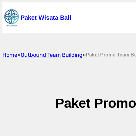
Skip
Paket Wisata Bali
to
content
Home
»
Outbound Team Building
»
Paket Promo Team Bu
Paket Promo