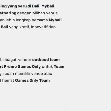
ng yang seru di Bali
,
Mybali
Gathering
dengan pilihan venue
an lebih lengkap bersama
Mybali
 Bali
yang kratif, Innovatif dan
d
sebagai vendor
outboud team
et Promo Games Only
untuk
Team
g sudah memiliki venue atau
et hemat
Games Only Team