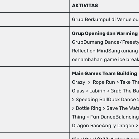
AKTIVITAS
Grup Berkumpul di Venue o
Grup Opening dan Warming
GrupDumang Dance/Freesty
Reflection MindSangkuriang 
oenambahan game ice break
Main Games Team Building
Crazy > Rope Run > Take The
Glass > Labirin > Grab The B
> Speeding BallDuck Dance 
> Bottle Ring > Save The Wa
Thing > Fun DanceBalancing 
Dragon RaceAngry Dragon > S