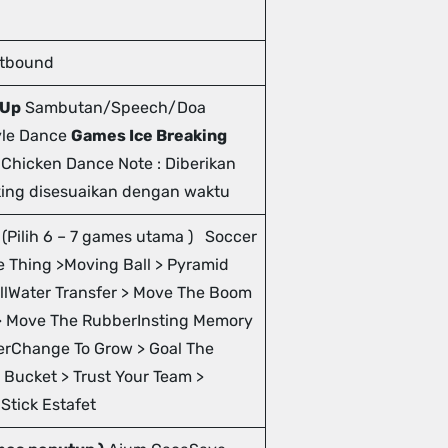
utbound
 Up
Sambutan/Speech/Doa
le Dance
Games Ice Breaking
Chicken Dance Note : Diberikan
ing disesuaikan dengan waktu
(Pilih 6 – 7 games utama ) Soccer
 Thing >Moving Ball > Pyramid
allWater Transfer > Move The Boom
> Move The RubberInsting Memory
terChange To Grow > Goal The
Bucket > Trust Your Team >
tick Estafet