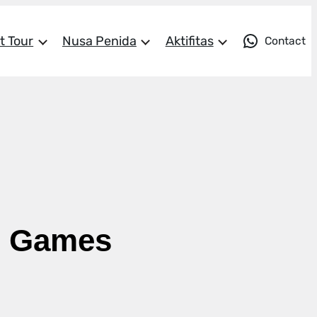
t Tour
Nusa Penida
Aktifitas
Contact
n Games