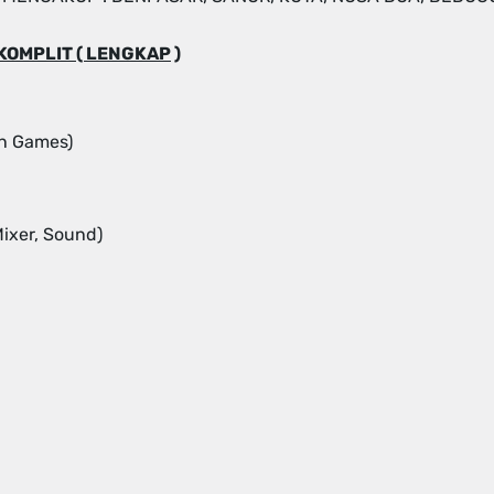
KOMPLIT ( LENGKAP
)
n Games)
ixer, Sound)