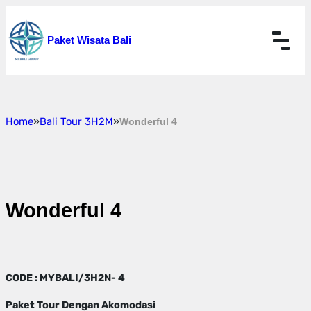
Skip
to
Paket Wisata Bali
content
Home
»
Bali Tour 3H2M
»
Wonderful 4
Wonderful 4
CODE : MYBALI/3H2N- 4
Paket Tour Dengan Akomodasi