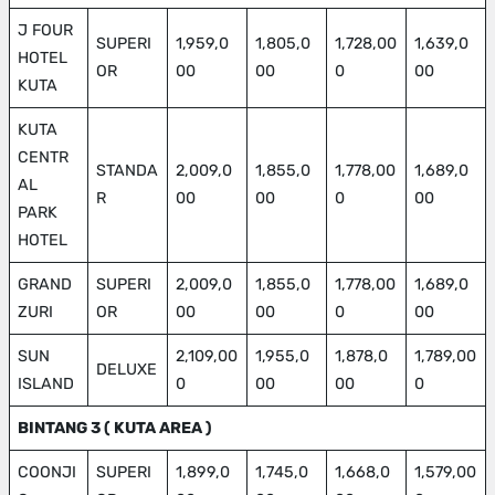
J FOUR
SUPERI
1,959,0
1,805,0
1,728,00
1,639,0
HOTEL
OR
00
00
0
00
KUTA
KUTA
CENTR
STANDA
2,009,0
1,855,0
1,778,00
1,689,0
AL
R
00
00
0
00
PARK
HOTEL
GRAND
SUPERI
2,009,0
1,855,0
1,778,00
1,689,0
ZURI
OR
00
00
0
00
SUN
2,109,00
1,955,0
1,878,0
1,789,00
DELUXE
ISLAND
0
00
00
0
BINTANG 3 ( KUTA AREA )
COONJI
SUPERI
1,899,0
1,745,0
1,668,0
1,579,00