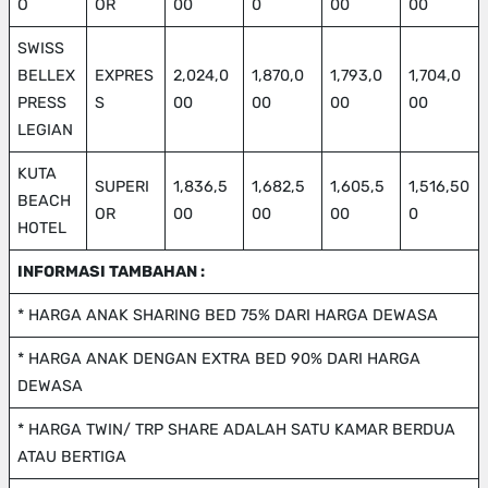
O
OR
00
0
00
00
SWISS
BELLEX
EXPRES
2,024,0
1,870,0
1,793,0
1,704,0
PRESS
S
00
00
00
00
LEGIAN
KUTA
SUPERI
1,836,5
1,682,5
1,605,5
1,516,50
BEACH
OR
00
00
00
0
HOTEL
INFORMASI TAMBAHAN :
* HARGA ANAK SHARING BED 75% DARI HARGA DEWASA
* HARGA ANAK DENGAN EXTRA BED 90% DARI HARGA
DEWASA
* HARGA TWIN/ TRP SHARE ADALAH SATU KAMAR BERDUA
ATAU BERTIGA