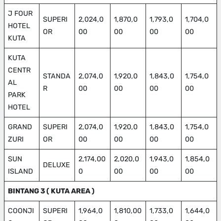
J FOUR
SUPERI
2,024,0
1,870,0
1,793,0
1,704,0
HOTEL
OR
00
00
00
00
KUTA
KUTA
CENTR
STANDA
2,074,0
1,920,0
1,843,0
1,754,0
AL
R
00
00
00
00
PARK
HOTEL
GRAND
SUPERI
2,074,0
1,920,0
1,843,0
1,754,0
ZURI
OR
00
00
00
00
SUN
2,174,00
2,020,0
1,943,0
1,854,0
DELUXE
ISLAND
0
00
00
00
BINTANG 3 ( KUTA AREA )
COONJI
SUPERI
1,964,0
1,810,00
1,733,0
1,644,0