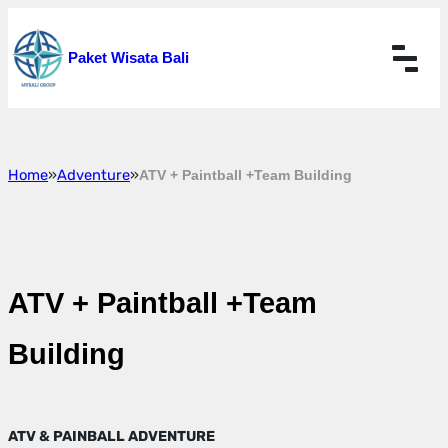
Skip
to
Paket Wisata Bali
content
Home
»
Adventure
»
ATV + Paintball +Team Building
ATV + Paintball +Team
Building
ATV & PAINBALL ADVENTURE