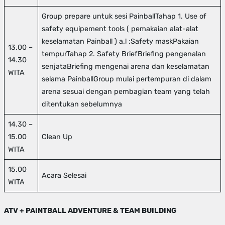
Group prepare untuk sesi PainballTahap 1. Use of
safety equipement tools ( pemakaian alat-alat
keselamatan Painball ) a.l :Safety maskPakaian
13.00 –
tempurTahap 2. Safety BriefBriefing pengenalan
14.30
senjataBriefing mengenai arena dan keselamatan
WITA
selama PainballGroup mulai pertempuran di dalam
arena sesuai dengan pembagian team yang telah
ditentukan sebelumnya
14.30 –
15.00
Clean Up
WITA
15.00
Acara Selesai
WITA
ATV + PAINTBALL ADVENTURE & TEAM BUILDING