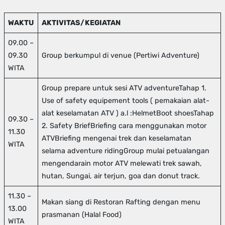
WAKTU
AKTIVITAS/KEGIATAN
09.00 –
09.30
Group berkumpul di venue (Pertiwi Adventure)
WITA
Group prepare untuk sesi ATV adventureTahap 1.
Use of safety equipement tools ( pemakaian alat-
alat keselamatan ATV ) a.l :HelmetBoot shoesTahap
09.30 –
2. Safety BriefBriefing cara menggunakan motor
11.30
ATVBriefing mengenai trek dan keselamatan
WITA
selama adventure ridingGroup mulai petualangan
mengendarain motor ATV melewati trek sawah,
hutan, Sungai, air terjun, goa dan donut track.
11.30 –
Makan siang di Restoran Rafting dengan menu
13.00
prasmanan (Halal Food)
WITA