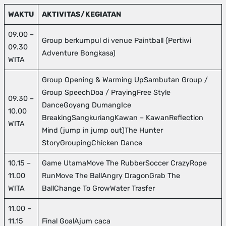
WAKTU
AKTIVITAS/KEGIATAN
09.00 –
Group berkumpul di venue Paintball (Pertiwi
09.30
Adventure Bongkasa)
WITA
Group Opening & Warming UpSambutan Group /
Group SpeechDoa / PrayingFree Style
09.30 –
DanceGoyang DumangIce
10.00
BreakingSangkuriangKawan – KawanReflection
WITA
Mind (jump in jump out)The Hunter
StoryGroupingChicken Dance
10.15 –
Game UtamaMove The RubberSoccer CrazyRope
11.00
RunMove The BallAngry DragonGrab The
WITA
BallChange To GrowWater Trasfer
11.00 –
11.15
Final GoalAjum caca